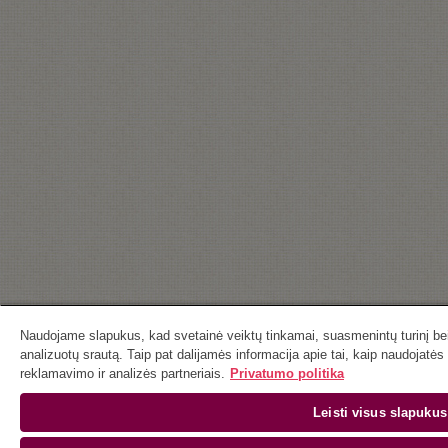
Naudojame slapukus, kad svetainė veiktų tinkamai, suasmenintų turinį bei 
analizuotų srautą. Taip pat dalijamės informacija apie tai, kaip naudojatė
reklamavimo ir analizės partneriais.
Privatumo politika
Leisti visus slapukus