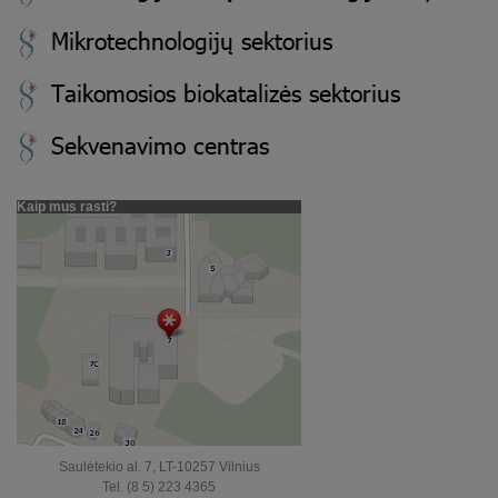
Kaip mus rasti?
Saulėtekio al. 7, LT-10257 Vilnius
Tel. (8 5) 223 4365